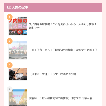
人気の記事
1
丸ノ内線全駅制覇！これを見ればわかる一人暮らし情報！
ぽむマチ
2
［八王子市 西八王子駅周辺の街情報］ぽむマチ 西八王子
3
［江東区 豊洲］ドラマ・映画のロケ地
4
渋谷区 千駄ヶ谷駅周辺の街情報］ぽむマチ 千駄ヶ谷