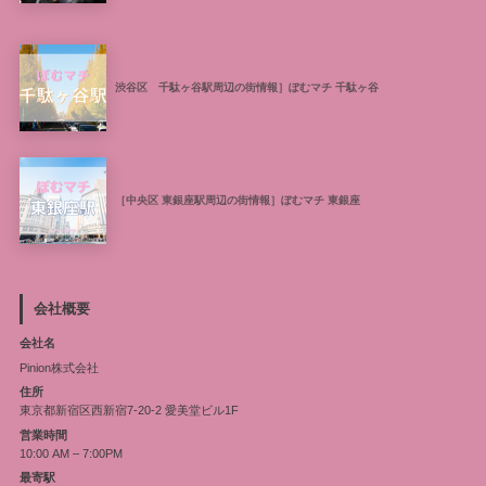
渋谷区 千駄ヶ谷駅周辺の街情報］ぽむマチ 千駄ヶ谷
［中央区 東銀座駅周辺の街情報］ぽむマチ 東銀座
会社概要
会社名
Pinion株式会社
住所
東京都新宿区西新宿7-20-2 愛美堂ビル1F
営業時間
10:00 AM – 7:00PM
最寄駅