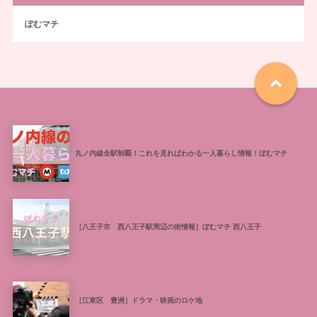
ぽむマチ
丸ノ内線全駅制覇！これを見ればわかる一人暮らし情報！ぽむマチ
［八王子市 西八王子駅周辺の街情報］ぽむマチ 西八王子
［江東区 豊洲］ドラマ・映画のロケ地