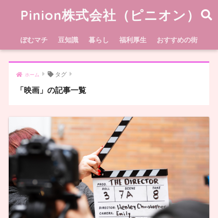
Pinion株式会社（ピニオン）
ぽむマチ
豆知識
暮らし
福利厚生
おすすめの街
タグ
ホーム
「映画」の記事一覧