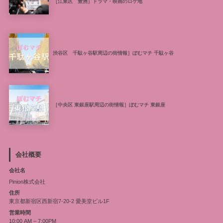
［江東区 豊洲］ドラマ・映画のロケ地
渋谷区 千駄ヶ谷駅周辺の街情報］ぽむマチ 千駄ヶ谷
［中央区 東銀座駅周辺の街情報］ぽむマチ 東銀座
会社概要
会社名
Pinion株式会社
住所
東京都新宿区西新宿7-20-2 愛美堂ビル1F
営業時間
10:00 AM – 7:00PM