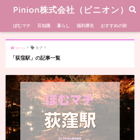
Pinion株式会社（ピニオン）
ぽむマチ
豆知識
暮らし
福利厚生
おすすめの街
タグ
ホーム
「荻窪駅」の記事一覧