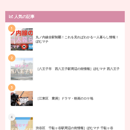
人気の記事
1
丸ノ内線全駅制覇！これを見ればわかる一人暮らし情報！
ぽむマチ
2
［八王子市 西八王子駅周辺の街情報］ぽむマチ 西八王子
3
［江東区 豊洲］ドラマ・映画のロケ地
4
渋谷区 千駄ヶ谷駅周辺の街情報］ぽむマチ 千駄ヶ谷