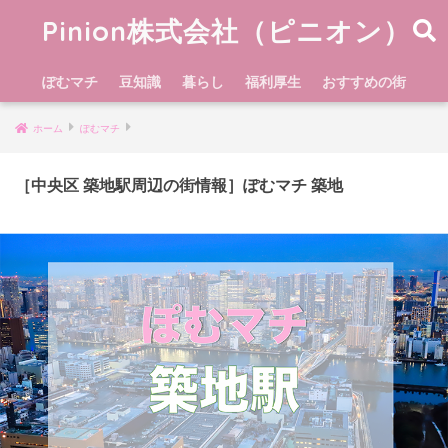
Pinion株式会社（ピニオン）
ぽむマチ
豆知識
暮らし
福利厚生
おすすめの街
ホーム
ぽむマチ
［中央区 築地駅周辺の街情報］ぽむマチ 築地