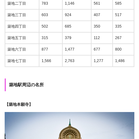
築地二丁目
783
1,146
561
585
築地三丁目
603
924
407
517
築地四丁目
502
685
350
335
築地五丁目
315
379
112
267
築地六丁目
877
1,477
677
800
築地七丁目
1,566
2,763
1,277
1,486
築地駅周辺の名所
【築地本願寺】