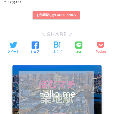
てください！
お部屋探しはLOCO Roomへ
SHARE
LINE
ツイート
シェア
はてブ
Pocket
Follo me