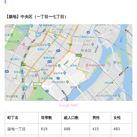
【築地】中央区（一丁目〜七丁目）
Google MAP
町丁名
世帯数
総人口数
男性
女性
築地一丁目
619
898
415
483