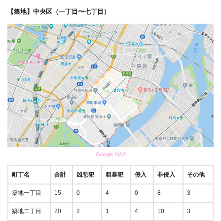
【築地】中央区（一丁目〜七丁目）
Google MAP
町丁名
合計
凶悪犯
粗暴犯
侵入
非侵入
その他
築地一丁目
15
0
4
0
8
3
築地二丁目
20
2
1
4
10
3