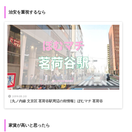
治安を重視するなら
2019.05.20
［丸ノ内線 文京区 茗荷谷駅周辺の街情報］ぽむマチ 茗荷谷
家賃が高いと思ったら