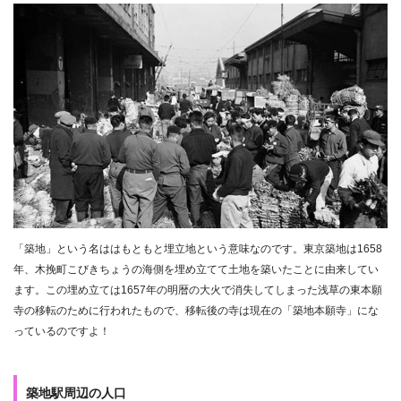
「築地」という名ははもともと埋立地という意味なのです。東京築地は1658
年、木挽町こびきちょうの海側を埋め立てて土地を築いたことに由来してい
ます。この埋め立ては1657年の明暦の大火で消失してしまった浅草の東本願
寺の移転のために行われたもので、移転後の寺は現在の「築地本願寺」にな
っているのですよ！
築地駅周辺の人口