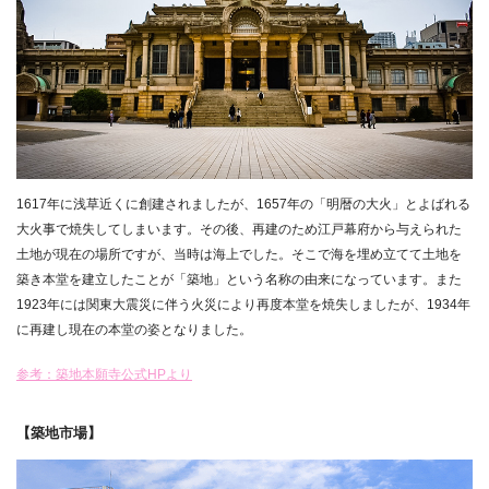
1617年に浅草近くに創建されましたが、1657年の「明暦の大火」とよばれる
大火事で焼失してしまいます。その後、再建のため江戸幕府から与えられた
土地が現在の場所ですが、当時は海上でした。そこで海を埋め立てて土地を
築き本堂を建立したことが「築地」という名称の由来になっています。また
1923年には関東大震災に伴う火災により再度本堂を焼失しましたが、1934年
に再建し現在の本堂の姿となりました。
参考：築地本願寺公式HPより
【築地市場】