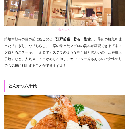
食べログ
築地本願寺の目の前にあるのは「
江戸前鮨 竹若 別館
」。季節の鮮魚を使
った『にぎり』や『ちらし』、脂の乗ったマグロの旨みが堪能できる『本マ
グロとろステーキ』、まるでカステラのような見た目と味わいの『江戸前玉
子焼』など、人気メニューがめじろ押し。カウンター席もあるので女性の方
でも気軽に利用することができますよ！
とんかつ八千代