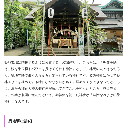
築地市場に隣接するように位置する「
波除神社
」。こちらは、「災難を除
け、波を乗り切るパワーを授けてくれる神社」として、地元の人々はもちろ
ん、築地界隈で働く人々からも愛されている神社です。波除神社はかつて築
地エリアを埋めてする時になかなか波が高くて埋め立てができなったところ
に、海から稲荷大神の御神体が流れてきてこれを祀ったところ、波は静ま
り、作業は順調に進んだという。御神体を祀った神社が「波除なみよけ稲荷
神社」なのです。
築地駅の詳細