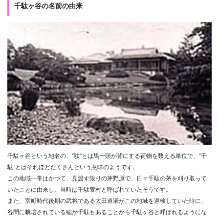
千駄ヶ谷の名前の由来
千駄ヶ谷という地名の、”駄”とは馬一頭が背にする荷物を数える単位で、”千
駄”とはそれほどたくさんという意味のようです。
この地域一帯はかつて、見渡す限りの茅野原で、日々千駄の茅を刈り取って
いたことに由来し、当時は千駄萱村と呼ばれていたそうです。
また、室町時代後期の武将である太田道灌がこの地域を巡検していた時に、
谷間に栽培されている稲が千駄もあることから千駄ヶ谷と呼ばれるようにな