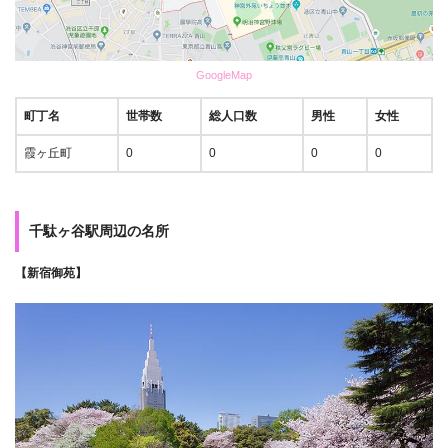
GoogleMap
町丁名
世帯数
総人口数
男性
女性
霞ヶ丘町
0
0
0
0
千駄ヶ谷駅周辺の名所
【新宿御苑】