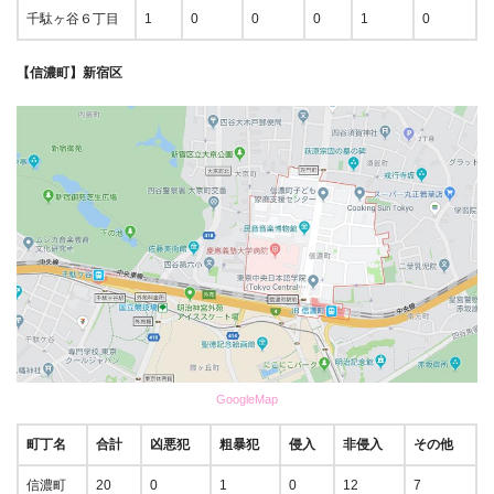
千駄ヶ谷６丁目
1
0
0
0
1
0
【信濃町】新宿区
GoogleMap
町丁名
合計
凶悪犯
粗暴犯
侵入
非侵入
その他
信濃町
20
0
1
0
12
7