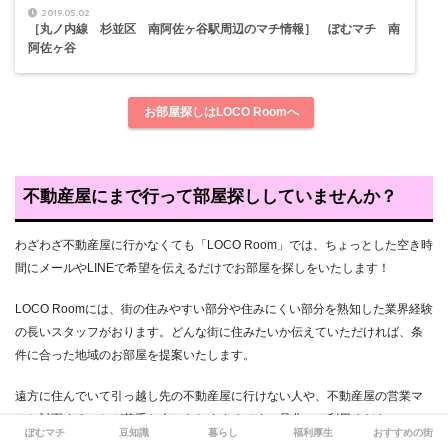
2019.05.02
［丸ノ内線 杉並区 南阿佐ヶ谷駅周辺のマチ情報］ ぽむマチ 南
阿佐ヶ谷
お部屋探しはLOCO Roomへ
不動産屋にまで行って部屋探ししていませんか？
わざわざ不動産屋に行かなくても「LOCO Room」では、ちょっとした空き時
間にメールやLINEで希望を伝えるだけでお部屋を探しをいたします！
LOCO Roomには、街の住みやすい部分や住みにくい部分を熟知した業界経験
の長いスタッフがおります。どんな街に住みたいか伝えていただければ、条
件に合った地域のお部屋を提案いたします。
遠方に住んでいて引っ越し先の不動産屋に行けない人や、不動産屋の営業マ
ンと対面することが苦手な人にもおすすめです。是非、ご利用ください。
ぽむマチ
豆知識
暮らし
福利厚生
おすすめの街