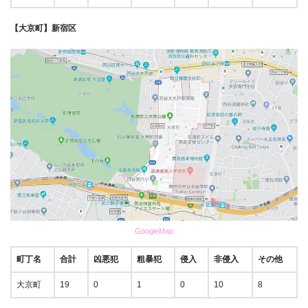
【大京町】新宿区
GoogleMap
町丁名
合計
凶悪犯
粗暴犯
侵入
非侵入
その他
大京町
19
0
1
0
10
8