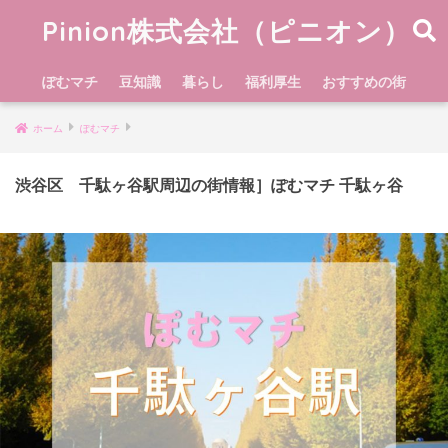
Pinion株式会社（ピニオン）
ぽむマチ
豆知識
暮らし
福利厚生
おすすめの街
ホーム
ぽむマチ
渋谷区 千駄ヶ谷駅周辺の街情報］ぽむマチ 千駄ヶ谷