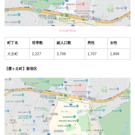
GoogleMap
町丁名
世帯数
総人口数
男性
女性
大京町
2,227
3,706
1,707
1,999
【霞ヶ丘町】新宿区