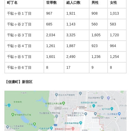
町丁名
世帯数
総人口数
男性
女性
千駄ヶ谷１丁目
967
1,921
908
1,013
千駄ヶ谷２丁目
685
1,143
560
583
千駄ヶ谷３丁目
2,034
3,325
1,605
1,720
千駄ヶ谷４丁目
1,261
1,887
923
964
千駄ヶ谷５丁目
1,601
2,490
1,236
1,254
千駄ヶ谷６丁目
8
17
9
8
【信濃町】新宿区