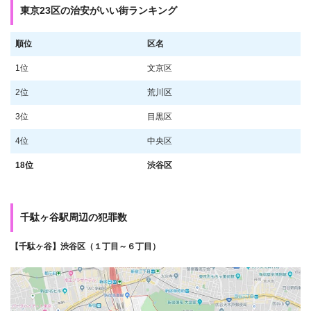
東京23区の治安がいい街ランキング
順位
区名
1位
文京区
2位
荒川区
3位
目黒区
4位
中央区
18位
渋谷区
千駄ヶ谷駅周辺の犯罪数
【千駄ヶ谷】渋谷区（１丁目～６丁目）