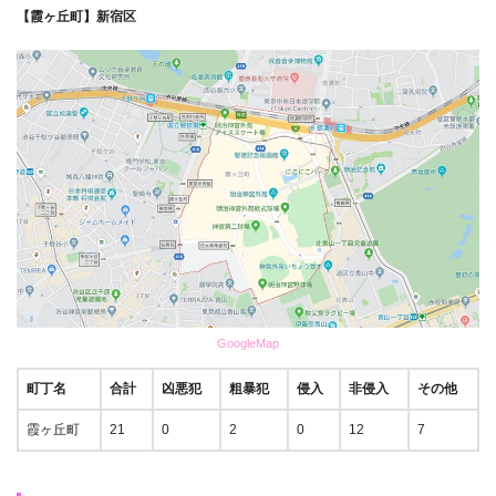
【霞ヶ丘町】新宿区
GoogleMap
町丁名
合計
凶悪犯
粗暴犯
侵入
非侵入
その他
霞ヶ丘町
21
0
2
0
12
7