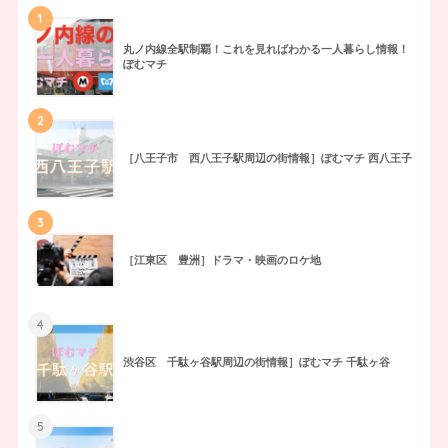
1
丸ノ内線全駅制覇！これを見ればわかる一人暮らし情報！
ぽむマチ
2
［八王子市 西八王子駅周辺の街情報］ぽむマチ 西八王子
3
［江東区 豊洲］ドラマ・映画のロケ地
4
渋谷区 千駄ヶ谷駅周辺の街情報］ぽむマチ 千駄ヶ谷
5