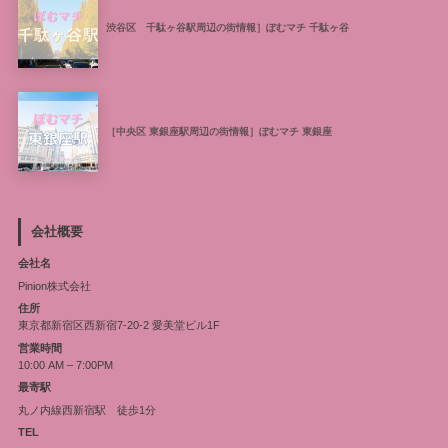
渋谷区 千駄ヶ谷駅周辺の街情報］ぽむマチ 千駄ヶ谷
［中央区 東銀座駅周辺の街情報］ぽむマチ 東銀座
会社概要
会社名
Pinion株式会社
住所
東京都新宿区西新宿7-20-2 愛美堂ビル1F
営業時間
10:00 AM – 7:00PM
最寄駅
丸ノ内線西新宿駅 徒歩1分
TEL