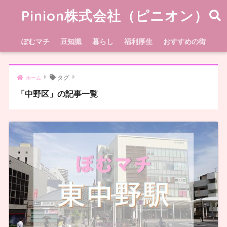
Pinion株式会社（ピニオン）
ぽむマチ
豆知識
暮らし
福利厚生
おすすめの街
タグ
ホーム
「中野区」の記事一覧