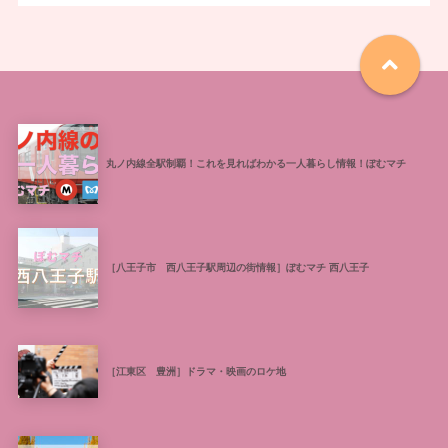
丸ノ内線全駅制覇！これを見ればわかる一人暮らし情報！ぽむマチ
［八王子市 西八王子駅周辺の街情報］ぽむマチ 西八王子
［江東区 豊洲］ドラマ・映画のロケ地