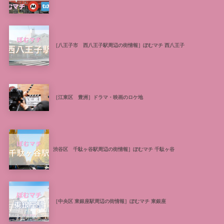
［八王子市 西八王子駅周辺の街情報］ぽむマチ 西八王子
［江東区 豊洲］ドラマ・映画のロケ地
渋谷区 千駄ヶ谷駅周辺の街情報］ぽむマチ 千駄ヶ谷
［中央区 東銀座駅周辺の街情報］ぽむマチ 東銀座