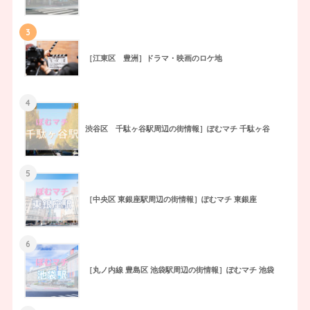
3
［江東区 豊洲］ドラマ・映画のロケ地
4
渋谷区 千駄ヶ谷駅周辺の街情報］ぽむマチ 千駄ヶ谷
5
［中央区 東銀座駅周辺の街情報］ぽむマチ 東銀座
6
［丸ノ内線 豊島区 池袋駅周辺の街情報］ぽむマチ 池袋