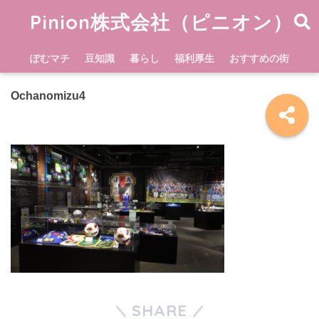
Pinion株式会社（ピニオン）
ぽむマチ
豆知識
暮らし
福利厚生
おすすめの街
Ochanomizu4
SHARE