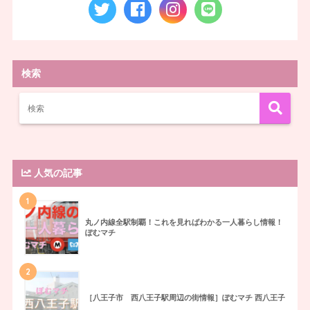
検索
人気の記事
1
丸ノ内線全駅制覇！これを見ればわかる一人暮らし情報！
ぽむマチ
2
［八王子市 西八王子駅周辺の街情報］ぽむマチ 西八王子