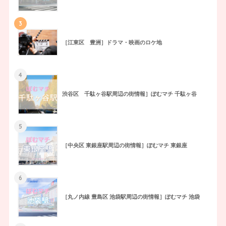
3
［江東区 豊洲］ドラマ・映画のロケ地
4
渋谷区 千駄ヶ谷駅周辺の街情報］ぽむマチ 千駄ヶ谷
5
［中央区 東銀座駅周辺の街情報］ぽむマチ 東銀座
6
［丸ノ内線 豊島区 池袋駅周辺の街情報］ぽむマチ 池袋