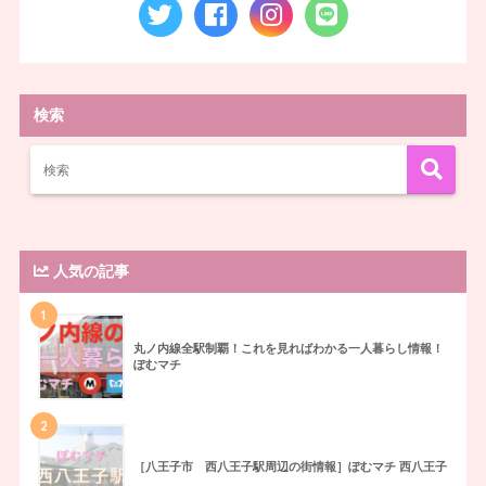
検索
人気の記事
1
丸ノ内線全駅制覇！これを見ればわかる一人暮らし情報！
ぽむマチ
2
［八王子市 西八王子駅周辺の街情報］ぽむマチ 西八王子