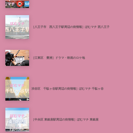
［八王子市 西八王子駅周辺の街情報］ぽむマチ 西八王子
［江東区 豊洲］ドラマ・映画のロケ地
渋谷区 千駄ヶ谷駅周辺の街情報］ぽむマチ 千駄ヶ谷
［中央区 東銀座駅周辺の街情報］ぽむマチ 東銀座