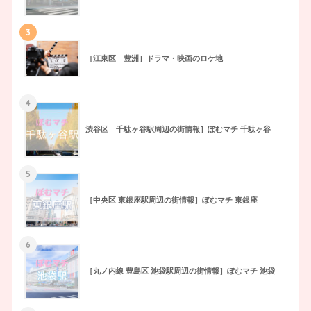
3
［江東区 豊洲］ドラマ・映画のロケ地
4
渋谷区 千駄ヶ谷駅周辺の街情報］ぽむマチ 千駄ヶ谷
5
［中央区 東銀座駅周辺の街情報］ぽむマチ 東銀座
6
［丸ノ内線 豊島区 池袋駅周辺の街情報］ぽむマチ 池袋