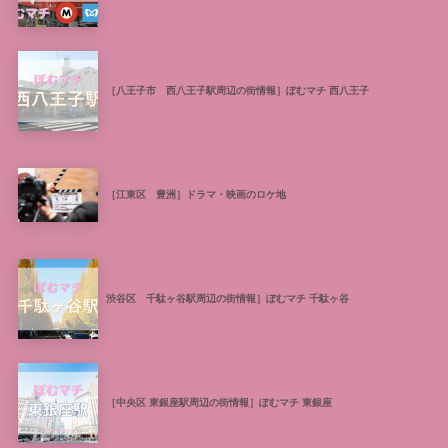
［八王子市 西八王子駅周辺の街情報］ぽむマチ 西八王子
［江東区 豊洲］ドラマ・映画のロケ地
渋谷区 千駄ヶ谷駅周辺の街情報］ぽむマチ 千駄ヶ谷
［中央区 東銀座駅周辺の街情報］ぽむマチ 東銀座