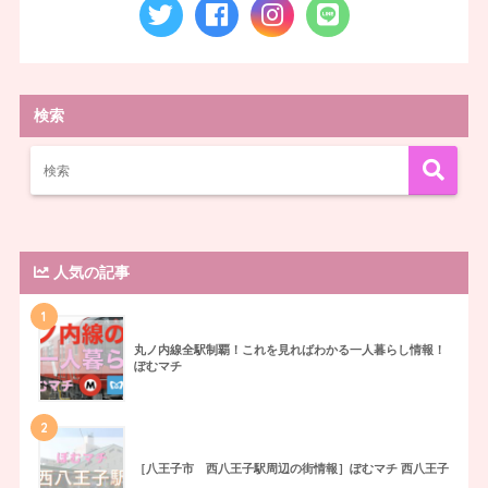
検索
人気の記事
1
丸ノ内線全駅制覇！これを見ればわかる一人暮らし情報！
ぽむマチ
2
［八王子市 西八王子駅周辺の街情報］ぽむマチ 西八王子