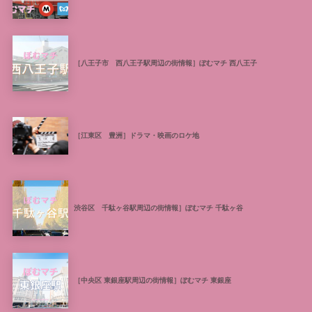
［八王子市 西八王子駅周辺の街情報］ぽむマチ 西八王子
［江東区 豊洲］ドラマ・映画のロケ地
渋谷区 千駄ヶ谷駅周辺の街情報］ぽむマチ 千駄ヶ谷
［中央区 東銀座駅周辺の街情報］ぽむマチ 東銀座