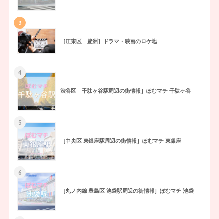
3
［江東区 豊洲］ドラマ・映画のロケ地
4
渋谷区 千駄ヶ谷駅周辺の街情報］ぽむマチ 千駄ヶ谷
5
［中央区 東銀座駅周辺の街情報］ぽむマチ 東銀座
6
［丸ノ内線 豊島区 池袋駅周辺の街情報］ぽむマチ 池袋