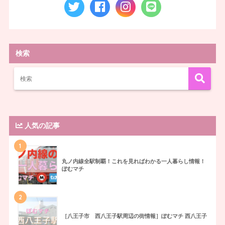
検索
人気の記事
1
丸ノ内線全駅制覇！これを見ればわかる一人暮らし情報！
ぽむマチ
2
［八王子市 西八王子駅周辺の街情報］ぽむマチ 西八王子