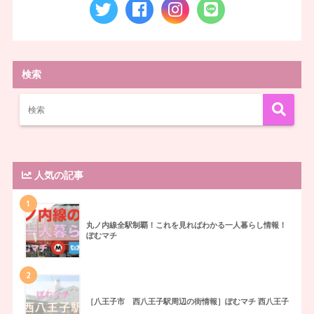
検索
人気の記事
1
丸ノ内線全駅制覇！これを見ればわかる一人暮らし情報！
ぽむマチ
2
［八王子市 西八王子駅周辺の街情報］ぽむマチ 西八王子