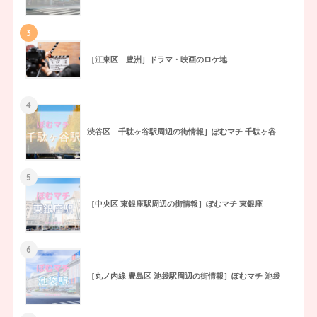
3
［江東区 豊洲］ドラマ・映画のロケ地
4
渋谷区 千駄ヶ谷駅周辺の街情報］ぽむマチ 千駄ヶ谷
5
［中央区 東銀座駅周辺の街情報］ぽむマチ 東銀座
6
［丸ノ内線 豊島区 池袋駅周辺の街情報］ぽむマチ 池袋