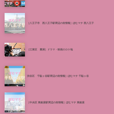
［八王子市 西八王子駅周辺の街情報］ぽむマチ 西八王子
［江東区 豊洲］ドラマ・映画のロケ地
渋谷区 千駄ヶ谷駅周辺の街情報］ぽむマチ 千駄ヶ谷
［中央区 東銀座駅周辺の街情報］ぽむマチ 東銀座