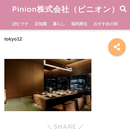
Pinion株式会社（ピニオン）
ぽむマチ
豆知識
暮らし
福利厚生
おすすめの街
tokyo12
SHARE