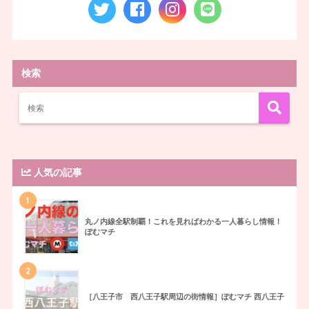
検索
人気の記事
1
丸ノ内線全駅制覇！これを見ればわかる一人暮らし情報！
ぽむマチ
2
［八王子市 西八王子駅周辺の街情報］ぽむマチ 西八王子