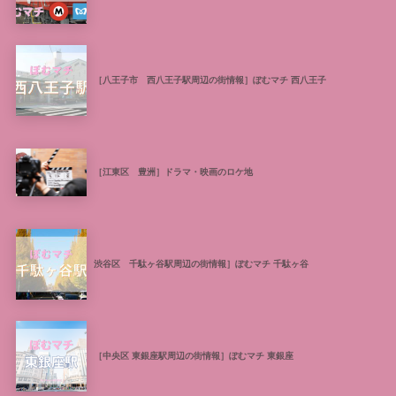
［八王子市 西八王子駅周辺の街情報］ぽむマチ 西八王子
［江東区 豊洲］ドラマ・映画のロケ地
渋谷区 千駄ヶ谷駅周辺の街情報］ぽむマチ 千駄ヶ谷
［中央区 東銀座駅周辺の街情報］ぽむマチ 東銀座