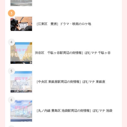
3
［江東区 豊洲］ドラマ・映画のロケ地
4
渋谷区 千駄ヶ谷駅周辺の街情報］ぽむマチ 千駄ヶ谷
5
［中央区 東銀座駅周辺の街情報］ぽむマチ 東銀座
6
［丸ノ内線 豊島区 池袋駅周辺の街情報］ぽむマチ 池袋