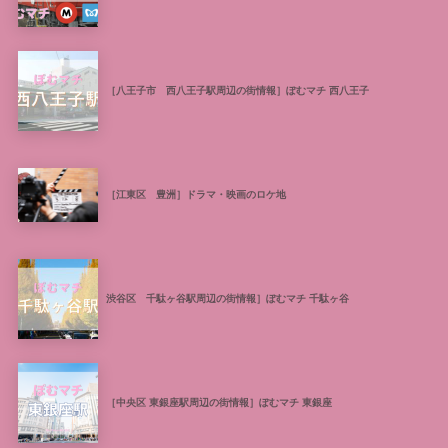
［八王子市 西八王子駅周辺の街情報］ぽむマチ 西八王子
［江東区 豊洲］ドラマ・映画のロケ地
渋谷区 千駄ヶ谷駅周辺の街情報］ぽむマチ 千駄ヶ谷
［中央区 東銀座駅周辺の街情報］ぽむマチ 東銀座