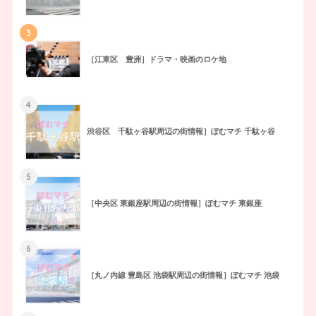
3
［江東区 豊洲］ドラマ・映画のロケ地
4
渋谷区 千駄ヶ谷駅周辺の街情報］ぽむマチ 千駄ヶ谷
5
［中央区 東銀座駅周辺の街情報］ぽむマチ 東銀座
6
［丸ノ内線 豊島区 池袋駅周辺の街情報］ぽむマチ 池袋