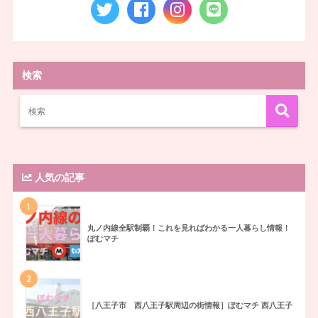
検索
人気の記事
1
丸ノ内線全駅制覇！これを見ればわかる一人暮らし情報！
ぽむマチ
2
［八王子市 西八王子駅周辺の街情報］ぽむマチ 西八王子