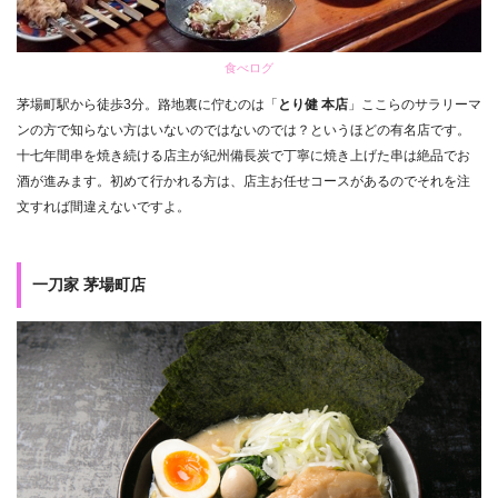
食べログ
茅場町駅から徒歩3分。路地裏に佇むのは「
とり健 本店
」ここらのサラリーマ
ンの方で知らない方はいないのではないのでは？というほどの有名店です。
十七年間串を焼き続ける店主が紀州備長炭で丁寧に焼き上げた串は絶品でお
酒が進みます。初めて行かれる方は、店主お任せコースがあるのでそれを注
文すれば間違えないですよ。
一刀家 茅場町店