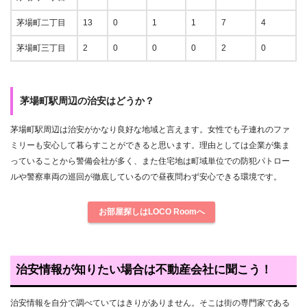
茅場町二丁目
13
0
1
1
7
4
茅場町三丁目
2
0
0
0
2
0
茅場町駅周辺の治安はどうか？
茅場町駅周辺は治安がかなり良好な地域と言えます。女性でも子連れのファ
ミリーも安心して暮らすことができると思います。理由としては企業が集ま
っていることから警備会社が多く、また住宅地は町域単位での防犯パトロー
ルや警察車両の巡回が徹底しているので昼夜問わず安心できる環境です。
お部屋探しはLOCO Roomへ
治安情報が知りたい場合は不動産会社に聞こう！
治安情報を自分で調べていてはきりがありません。そこは街の専門家である