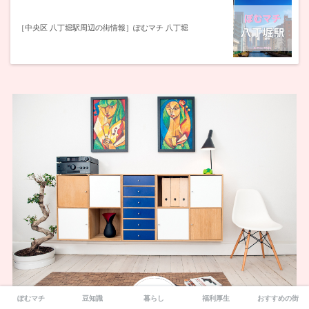
［中央区 八丁堀駅周辺の街情報］ぽむマチ 八丁堀
ぽむマチ
豆知識
暮らし
福利厚生
おすすめの街