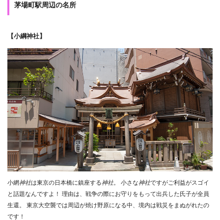
茅場町駅周辺の名所
【小綱神社】
小網
神社
は東京の日本橋に鎮座する
神社
。 小さな
神社
ですがご利益がスゴイ
と話題なんですよ！ 理由は、戦争の際にお守りをもって出兵した氏子が全員
生還。 東京大空襲では周辺が焼け野原になる中、境内は戦災をまぬがれたの
です！