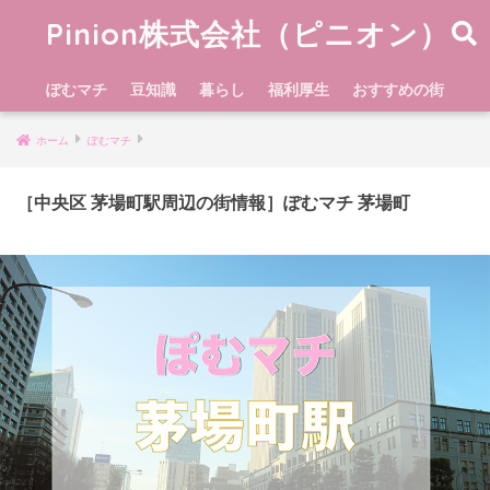
Pinion株式会社（ピニオン）
ぽむマチ
豆知識
暮らし
福利厚生
おすすめの街
ホーム
ぽむマチ
［中央区 茅場町駅周辺の街情報］ぽむマチ 茅場町