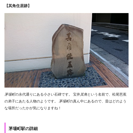
【其角住居跡】
茅場町
の永代通りにある小さい石碑です。 宝井
其角
という名前で、松尾芭蕉
の弟子にあたる人物のようです。
茅場町
の真ん中にあるので、昔はどのよう
な場所だったかが気になりますね！
茅場町駅の詳細