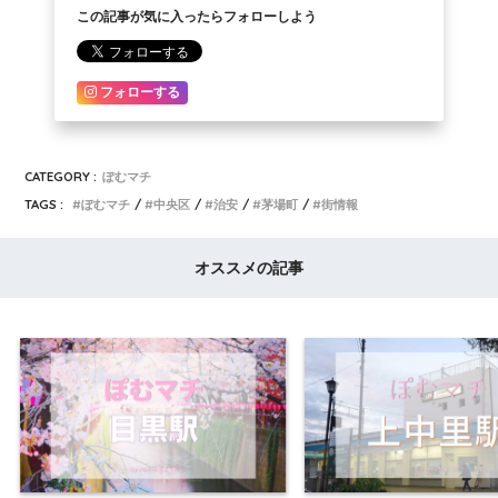
この記事が気に入ったらフォローしよう
フォローする
CATEGORY :
ぽむマチ
TAGS :
ぽむマチ
中央区
治安
茅場町
街情報
オススメの記事