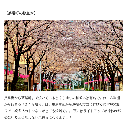
【茅場町の桜並木】
八重洲から茅場町まで続いているさくら通りの桜並木は有名ですね。八重洲
から始まる「さくら通り」は、東京駅前から
茅場町
方面に伸びる約1kmの通
りで、
桜並木
のトンネルがとても綺麗です。 夜にはライトアップが行われ都
心にいるとは思わない気持ちになりますよ！