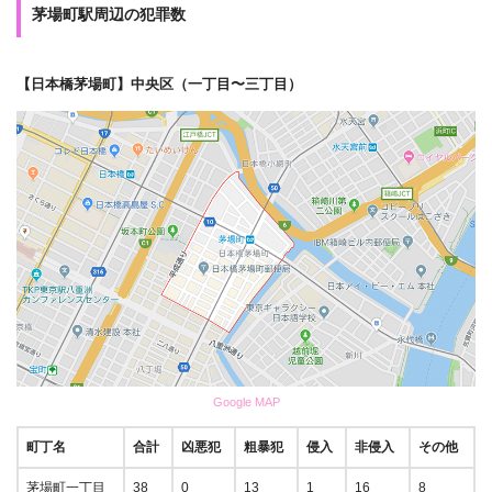
茅場町駅周辺の犯罪数
【日本橋茅場町】中央区（一丁目〜三丁目）
Google MAP
町丁名
合計
凶悪犯
粗暴犯
侵入
非侵入
その他
茅場町一丁目
38
0
13
1
16
8