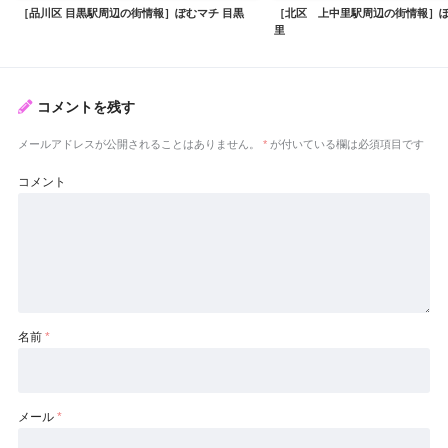
［品川区 目黒駅周辺の街情報］ぽむマチ 目黒
［北区 上中里駅周辺の街情報］ぽ
里
コメントを残す
メールアドレスが公開されることはありません。
*
が付いている欄は必須項目です
コメント
名前
*
メール
*