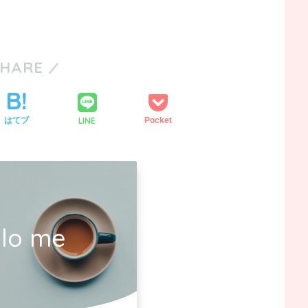
SHARE
LINE
はてブ
Pocket
llo me