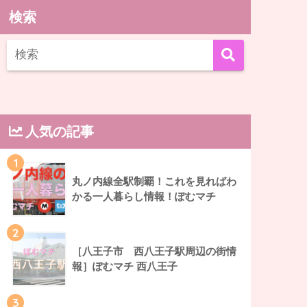
検索
人気の記事
1
丸ノ内線全駅制覇！これを見ればわ
かる一人暮らし情報！ぽむマチ
2
［八王子市 西八王子駅周辺の街情
報］ぽむマチ 西八王子
3