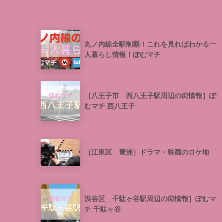
丸ノ内線全駅制覇！これを見ればわかる一
人暮らし情報！ぽむマチ
［八王子市 西八王子駅周辺の街情報］ぽ
むマチ 西八王子
［江東区 豊洲］ドラマ・映画のロケ地
渋谷区 千駄ヶ谷駅周辺の街情報］ぽむマ
チ 千駄ヶ谷