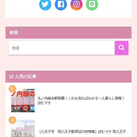
検索
人気の記事
1
丸ノ内線全駅制覇！これを見ればわかる一人暮らし情報！
ぽむマチ
2
［八王子市 西八王子駅周辺の街情報］ぽむマチ 西八王子