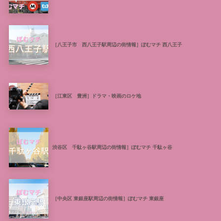
［八王子市 西八王子駅周辺の街情報］ぽむマチ 西八王子
［江東区 豊洲］ドラマ・映画のロケ地
渋谷区 千駄ヶ谷駅周辺の街情報］ぽむマチ 千駄ヶ谷
［中央区 東銀座駅周辺の街情報］ぽむマチ 東銀座