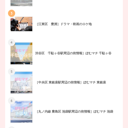
3
［江東区 豊洲］ドラマ・映画のロケ地
4
渋谷区 千駄ヶ谷駅周辺の街情報］ぽむマチ 千駄ヶ谷
5
［中央区 東銀座駅周辺の街情報］ぽむマチ 東銀座
6
［丸ノ内線 豊島区 池袋駅周辺の街情報］ぽむマチ 池袋