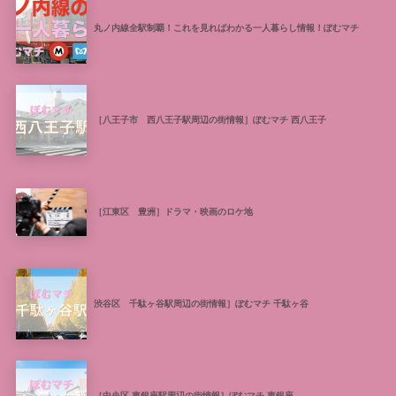
丸ノ内線全駅制覇！これを見ればわかる一人暮らし情報！ぽむマチ
［八王子市 西八王子駅周辺の街情報］ぽむマチ 西八王子
［江東区 豊洲］ドラマ・映画のロケ地
渋谷区 千駄ヶ谷駅周辺の街情報］ぽむマチ 千駄ヶ谷
［中央区 東銀座駅周辺の街情報］ぽむマチ 東銀座