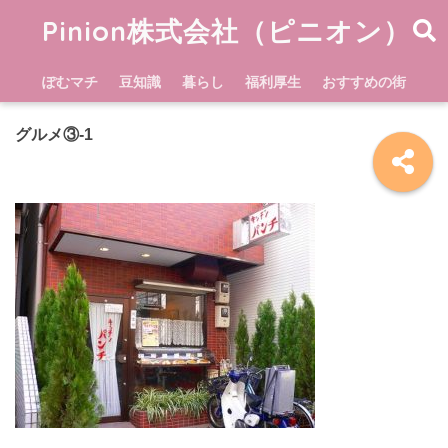
Pinion株式会社（ピニオン）
ぽむマチ
豆知識
暮らし
福利厚生
おすすめの街
グルメ③-1