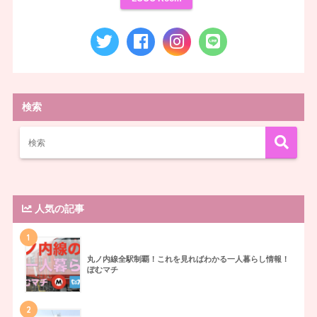
検索
人気の記事
1
丸ノ内線全駅制覇！これを見ればわかる一人暮らし情報！
ぽむマチ
2