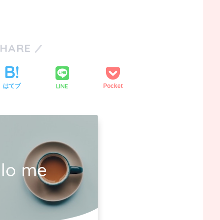
SHARE
LINE
はてブ
Pocket
llo me