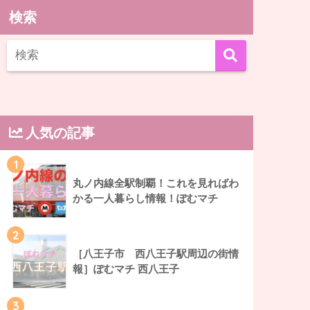
検索
人気の記事
1
丸ノ内線全駅制覇！これを見ればわ
かる一人暮らし情報！ぽむマチ
2
［八王子市 西八王子駅周辺の街情
報］ぽむマチ 西八王子
3