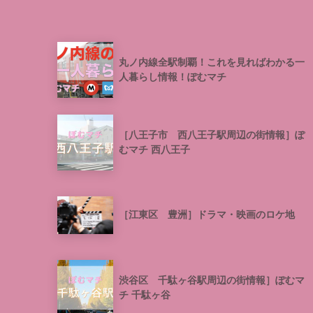
丸ノ内線全駅制覇！これを見ればわかる一
人暮らし情報！ぽむマチ
［八王子市 西八王子駅周辺の街情報］ぽ
むマチ 西八王子
［江東区 豊洲］ドラマ・映画のロケ地
渋谷区 千駄ヶ谷駅周辺の街情報］ぽむマ
チ 千駄ヶ谷