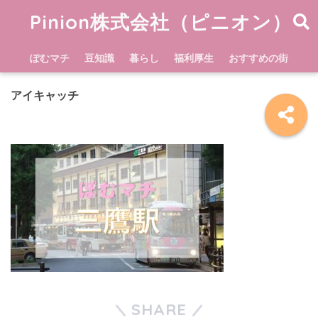
Pinion株式会社（ピニオン）
ぽむマチ
豆知識
暮らし
福利厚生
おすすめの街
アイキャッチ
SHARE