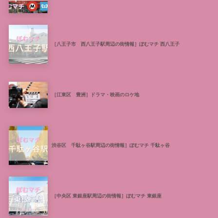
［八王子市 西八王子駅周辺の街情報］ぽむマチ 西八王子
［江東区 豊洲］ドラマ・映画のロケ地
渋谷区 千駄ヶ谷駅周辺の街情報］ぽむマチ 千駄ヶ谷
［中央区 東銀座駅周辺の街情報］ぽむマチ 東銀座