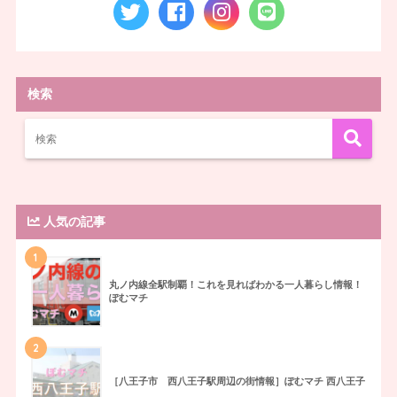
検索
人気の記事
1
丸ノ内線全駅制覇！これを見ればわかる一人暮らし情報！
ぽむマチ
2
［八王子市 西八王子駅周辺の街情報］ぽむマチ 西八王子