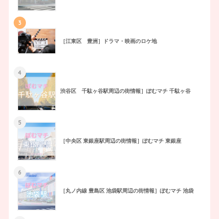
3
［江東区 豊洲］ドラマ・映画のロケ地
4
渋谷区 千駄ヶ谷駅周辺の街情報］ぽむマチ 千駄ヶ谷
5
［中央区 東銀座駅周辺の街情報］ぽむマチ 東銀座
6
［丸ノ内線 豊島区 池袋駅周辺の街情報］ぽむマチ 池袋