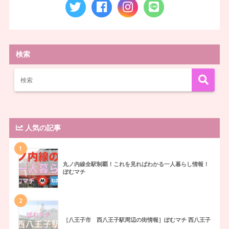
検索
人気の記事
1
丸ノ内線全駅制覇！これを見ればわかる一人暮らし情報！
ぽむマチ
2
［八王子市 西八王子駅周辺の街情報］ぽむマチ 西八王子