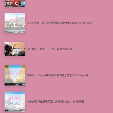
［八王子市 西八王子駅周辺の街情報］ぽむマチ 西八王子
［江東区 豊洲］ドラマ・映画のロケ地
渋谷区 千駄ヶ谷駅周辺の街情報］ぽむマチ 千駄ヶ谷
［中央区 東銀座駅周辺の街情報］ぽむマチ 東銀座