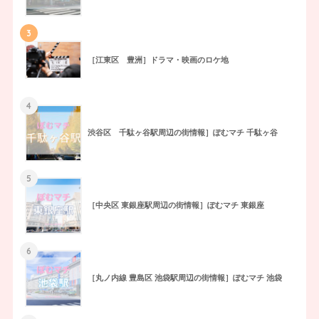
3
［江東区 豊洲］ドラマ・映画のロケ地
4
渋谷区 千駄ヶ谷駅周辺の街情報］ぽむマチ 千駄ヶ谷
5
［中央区 東銀座駅周辺の街情報］ぽむマチ 東銀座
6
［丸ノ内線 豊島区 池袋駅周辺の街情報］ぽむマチ 池袋