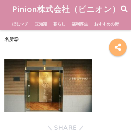
Pinion株式会社（ピニオン）
ぽむマチ
豆知識
暮らし
福利厚生
おすすめの街
名所③
SHARE