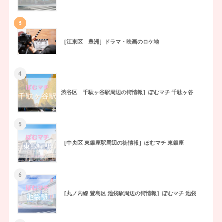
3
［江東区 豊洲］ドラマ・映画のロケ地
4
渋谷区 千駄ヶ谷駅周辺の街情報］ぽむマチ 千駄ヶ谷
5
［中央区 東銀座駅周辺の街情報］ぽむマチ 東銀座
6
［丸ノ内線 豊島区 池袋駅周辺の街情報］ぽむマチ 池袋