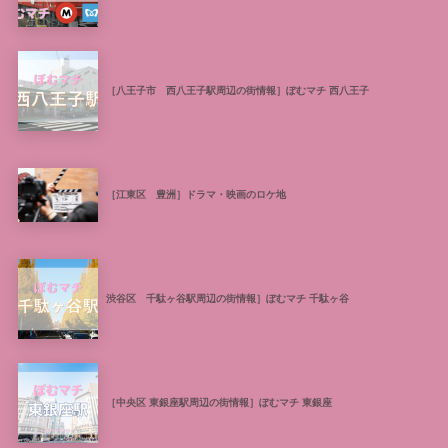
［八王子市 西八王子駅周辺の街情報］ぽむマチ 西八王子
［江東区 豊洲］ドラマ・映画のロケ地
渋谷区 千駄ヶ谷駅周辺の街情報］ぽむマチ 千駄ヶ谷
［中央区 東銀座駅周辺の街情報］ぽむマチ 東銀座