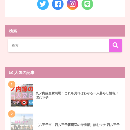
検索
人気の記事
1
丸ノ内線全駅制覇！これを見ればわかる一人暮らし情報！
ぽむマチ
2
［八王子市 西八王子駅周辺の街情報］ぽむマチ 西八王子