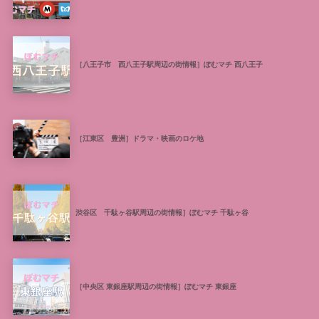
［八王子市 西八王子駅周辺の街情報］ぽむマチ 西八王子
［江東区 豊洲］ドラマ・映画のロケ地
渋谷区 千駄ヶ谷駅周辺の街情報］ぽむマチ 千駄ヶ谷
［中央区 東銀座駅周辺の街情報］ぽむマチ 東銀座