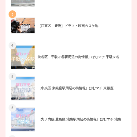
3
［江東区 豊洲］ドラマ・映画のロケ地
4
渋谷区 千駄ヶ谷駅周辺の街情報］ぽむマチ 千駄ヶ谷
5
［中央区 東銀座駅周辺の街情報］ぽむマチ 東銀座
6
［丸ノ内線 豊島区 池袋駅周辺の街情報］ぽむマチ 池袋