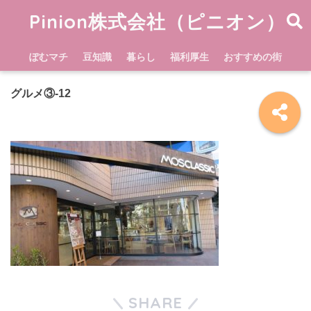
Pinion株式会社（ピニオン）
ぽむマチ
豆知識
暮らし
福利厚生
おすすめの街
グルメ③-12
SHARE