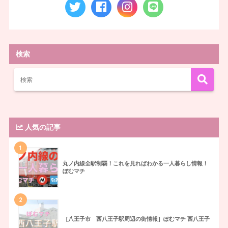
検索
人気の記事
1
丸ノ内線全駅制覇！これを見ればわかる一人暮らし情報！
ぽむマチ
2
［八王子市 西八王子駅周辺の街情報］ぽむマチ 西八王子