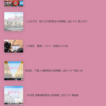
［八王子市 西八王子駅周辺の街情報］ぽむマチ 西八王子
［江東区 豊洲］ドラマ・映画のロケ地
渋谷区 千駄ヶ谷駅周辺の街情報］ぽむマチ 千駄ヶ谷
［中央区 東銀座駅周辺の街情報］ぽむマチ 東銀座