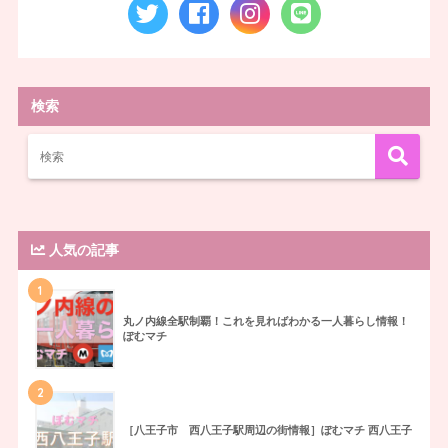
検索
人気の記事
1
丸ノ内線全駅制覇！これを見ればわかる一人暮らし情報！
ぽむマチ
2
［八王子市 西八王子駅周辺の街情報］ぽむマチ 西八王子