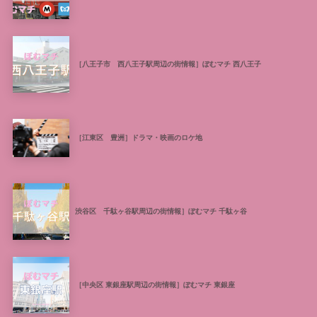
［八王子市 西八王子駅周辺の街情報］ぽむマチ 西八王子
［江東区 豊洲］ドラマ・映画のロケ地
渋谷区 千駄ヶ谷駅周辺の街情報］ぽむマチ 千駄ヶ谷
［中央区 東銀座駅周辺の街情報］ぽむマチ 東銀座