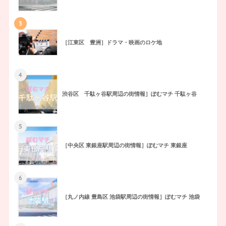
3
［江東区 豊洲］ドラマ・映画のロケ地
4
渋谷区 千駄ヶ谷駅周辺の街情報］ぽむマチ 千駄ヶ谷
5
［中央区 東銀座駅周辺の街情報］ぽむマチ 東銀座
6
［丸ノ内線 豊島区 池袋駅周辺の街情報］ぽむマチ 池袋