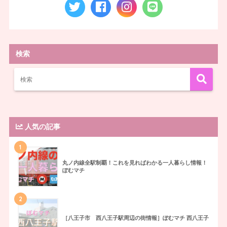
検索
人気の記事
1
丸ノ内線全駅制覇！これを見ればわかる一人暮らし情報！
ぽむマチ
2
［八王子市 西八王子駅周辺の街情報］ぽむマチ 西八王子