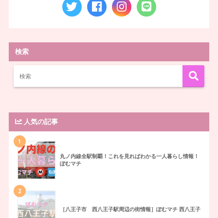
検索
人気の記事
1
丸ノ内線全駅制覇！これを見ればわかる一人暮らし情報！
ぽむマチ
2
［八王子市 西八王子駅周辺の街情報］ぽむマチ 西八王子