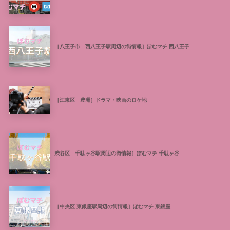
［八王子市 西八王子駅周辺の街情報］ぽむマチ 西八王子
［江東区 豊洲］ドラマ・映画のロケ地
渋谷区 千駄ヶ谷駅周辺の街情報］ぽむマチ 千駄ヶ谷
［中央区 東銀座駅周辺の街情報］ぽむマチ 東銀座