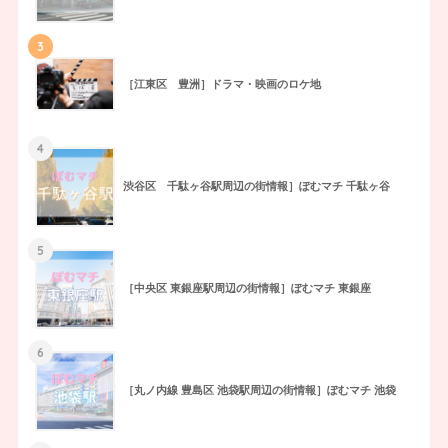
3
［江東区 豊洲］ドラマ・映画のロケ地
4
渋谷区 千駄ヶ谷駅周辺の街情報］ぽむマチ 千駄ヶ谷
5
［中央区 東銀座駅周辺の街情報］ぽむマチ 東銀座
6
［丸ノ内線 豊島区 池袋駅周辺の街情報］ぽむマチ 池袋