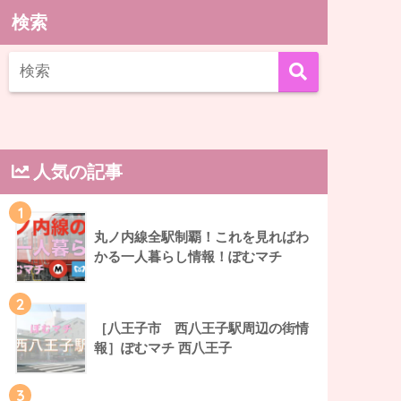
検索
人気の記事
1
丸ノ内線全駅制覇！これを見ればわ
かる一人暮らし情報！ぽむマチ
2
［八王子市 西八王子駅周辺の街情
報］ぽむマチ 西八王子
3