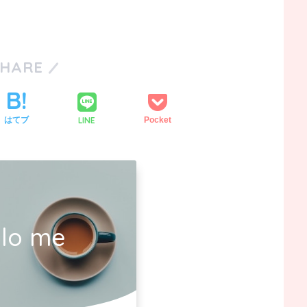
SHARE
LINE
はてブ
Pocket
llo me