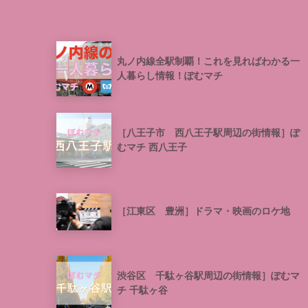
丸ノ内線全駅制覇！これを見ればわかる一
人暮らし情報！ぽむマチ
［八王子市 西八王子駅周辺の街情報］ぽ
むマチ 西八王子
［江東区 豊洲］ドラマ・映画のロケ地
渋谷区 千駄ヶ谷駅周辺の街情報］ぽむマ
チ 千駄ヶ谷