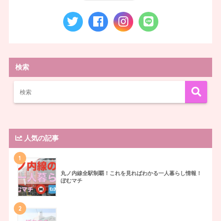
検索
人気の記事
1
丸ノ内線全駅制覇！これを見ればわかる一人暮らし情報！
ぽむマチ
2