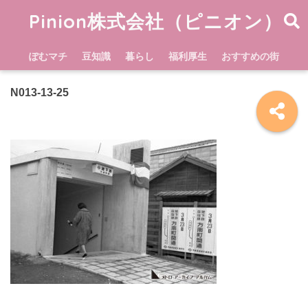
Pinion株式会社（ピニオン）
ぽむマチ
豆知識
暮らし
福利厚生
おすすめの街
N013-13-25