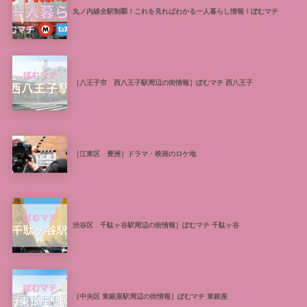
丸ノ内線全駅制覇！これを見ればわかる一人暮らし情報！ぽむマチ
［八王子市 西八王子駅周辺の街情報］ぽむマチ 西八王子
［江東区 豊洲］ドラマ・映画のロケ地
渋谷区 千駄ヶ谷駅周辺の街情報］ぽむマチ 千駄ヶ谷
［中央区 東銀座駅周辺の街情報］ぽむマチ 東銀座