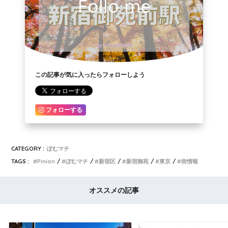
Follo me
この記事が気に入ったらフォローしよう
フォローする
CATEGORY :
ぽむマチ
TAGS :
Pinion
ぽむマチ
新宿区
新宿御苑
東京
街情報
オススメの記事