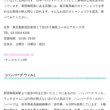
ていないにも関わらず、日本一のガトーショコラとして爆発的な知名度を誇
っています。新宿御苑前にある店舗には、毎日最高級のガトーショコラを求
めるお客様が絶え間なく訪れます。そんなお店のガトーショコラを是非、食
べてみてください。
住所 東京都新宿区新宿１丁目23-3 御苑コーポビアネーズ1F
TEL 03-3354-6206
営業時間 10:00~19:00
定休日 土曜日・日曜日・祝日
http://www.kenscafe.jp/
↑ケンズカフェHP
［ハンバーグ ウィル］
新宿御苑前駅より徒歩3分ほど歩いたところにあるのが「ハンバーグ ウィル」
ランチタイムには行列が絶えないほどの人気店です。ハンバーグウィルのハ
ンバーグは、岩手県産高級銘柄豚の「岩中豚」を100%使用しています。４種