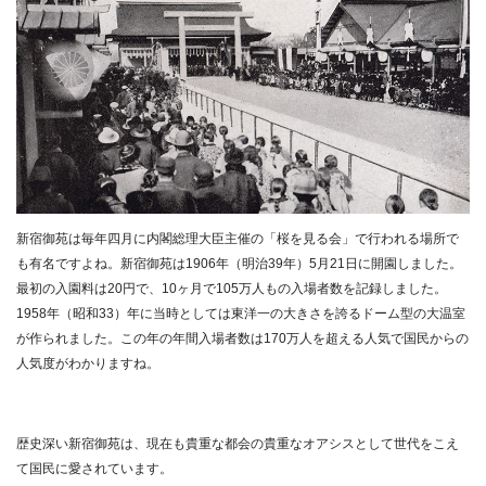
新宿御苑は毎年四月に内閣総理大臣主催の「桜を見る会」で行われる場所で
も有名ですよね。新宿御苑は1906年（明治39年）5月21日に開園しました。
最初の入園料は20円で、10ヶ月で105万人もの入場者数を記録しました。
1958年（昭和33）年に当時としては東洋一の大きさを誇るドーム型の大温室
が作られました。この年の年間入場者数は170万人を超える人気で国民からの
人気度がわかりますね。
歴史深い新宿御苑は、現在も貴重な都会の貴重なオアシスとして世代をこえ
て国民に愛されています。