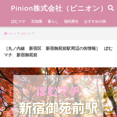
Pinion株式会社（ピニオン）
ぽむマチ
豆知識
暮らし
福利厚生
おすすめの街
ホーム
ぽむマチ
［丸ノ内線 新宿区 新宿御苑前駅周辺の街情報］ ぽむ
マチ 新宿御苑前