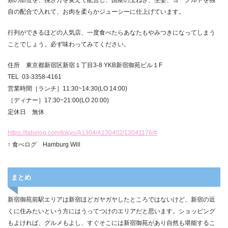
類の部位を、挽き方を変えて配合し、国産の玉ねぎ、生姜、ヨーグルトを独
自の配合で入れて、お肉を柔らかジューシーに仕上げています。
行列ができるほどの人気店、一度食べたらあなたもやみつきになってしまう
ことでしょう。必ず味わってみてください。
住所 東京都新宿区新宿１丁目3-8 YKB新宿御苑ビル１F
TEL 03-3358-4161
営業時間［ランチ］11:30~14:30(LO 14:00)
［ディナー］17:30~21:00(LO 20:00)
定休日 無休
https://tabelog.com/tokyo/A1304/A130402/13041176/#
↑ 食べログ Hamburg Will
まとめ
新宿御苑前駅エリアは新宿ほどガヤガヤしたところではないけど、新宿の近
くに住みたいという方にはうってつけのエリアだと思います。ショッピング
もよければ、グルメもよし、すぐそこには新宿御苑があり自然も堪能するこ