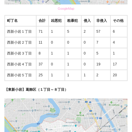
GoogleMap
町丁名
合計
凶悪犯
粗暴犯
侵入
非侵入
その他
西新小岩１丁目
71
1
5
2
57
6
西新小岩２丁目
11
0
0
0
7
4
西新小岩３丁目
8
1
1
0
5
1
西新小岩４丁目
37
0
1
0
19
17
西新小岩５丁目
25
1
1
1
2
20
【東新小岩】葛飾区（１丁目～８丁目）