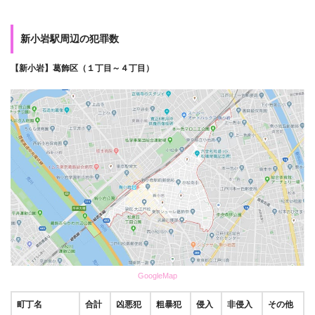
新小岩駅周辺の犯罪数
【新小岩】葛飾区（１丁目～４丁目）
GoogleMap
町丁名
合計
凶悪犯
粗暴犯
侵入
非侵入
その他