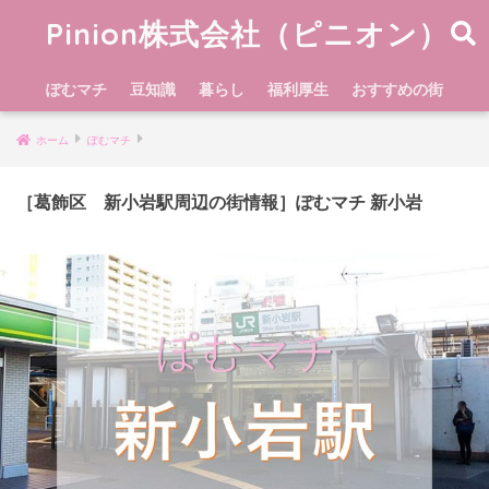
Pinion株式会社（ピニオン）
ぽむマチ
豆知識
暮らし
福利厚生
おすすめの街
ホーム
ぽむマチ
［葛飾区 新小岩駅周辺の街情報］ぽむマチ 新小岩