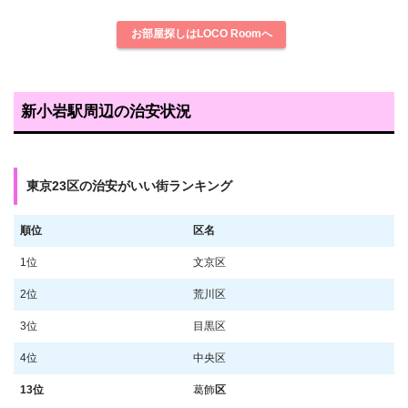
お部屋探しはLOCO Roomへ
新小岩駅周辺の治安状況
東京23区の治安がいい街ランキング
順位
区名
1位
文京区
2位
荒川区
3位
目黒区
4位
中央区
13位
葛飾
区