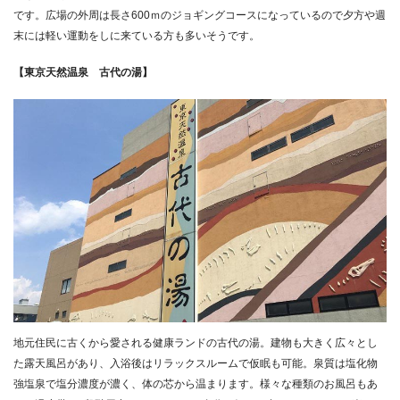
です。広場の外周は長さ600ｍのジョギングコースになっているので夕方や週
末には軽い運動をしに来ている方も多いそうです。
【東京天然温泉 古代の湯】
地元住民に古くから愛される健康ランドの古代の湯。建物も大きく広々とし
た露天風呂があり、入浴後はリラックスルームで仮眠も可能。泉質は塩化物
強塩泉で塩分濃度が濃く、体の芯から温まります。様々な種類のお風呂もあ