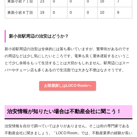
東新小岩７丁目
23
0
0
0
16
7
東新小岩８丁目
19
0
0
0
10
9
新小岩駅周辺の治安はどうか？
新小岩駅周辺の治安は全体的には落ち着いていますが、繁華街があるのでそ
の周辺などは少し気にしたいところです。電車も良く運休遅延するというこ
とで少し余裕をもって生活することは大切かもしれません。駅周辺にはスー
パーやチェーン店も多くあるので生活面では大きな不便はなさそうです。
お部屋探しはLOCO Roomへ
治安情報が知りたい場合は不動産会社に聞こう！
治安情報を自分で調べていてはきりがありません。そこは街の専門家である
不動産会社に聞きましょう。「LOCO Room」では、不動産業界の経験が長い