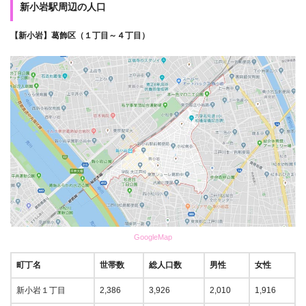
新小岩駅周辺の人口
【新小岩】葛飾区（１丁目～４丁目）
GoogleMap
町丁名
世帯数
総人口数
男性
女性
新小岩１丁目
2,386
3,926
2,010
1,916