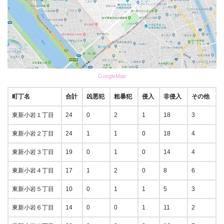
GoogleMap
町丁名
合計
凶悪犯
粗暴犯
侵入
非侵入
その他
東新小岩１丁目
24
0
2
1
18
3
東新小岩２丁目
24
1
1
0
18
4
東新小岩３丁目
19
0
1
0
14
4
東新小岩４丁目
17
1
2
0
8
6
東新小岩５丁目
10
0
1
1
5
3
東新小岩６丁目
14
0
0
1
11
2