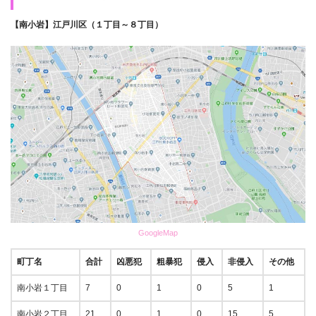
【南小岩】江戸川区（１丁目～８丁目）
GoogleMap
町丁名
合計
凶悪犯
粗暴犯
侵入
非侵入
その他
南小岩１丁目
7
0
1
0
5
1
南小岩２丁目
21
0
1
0
15
5