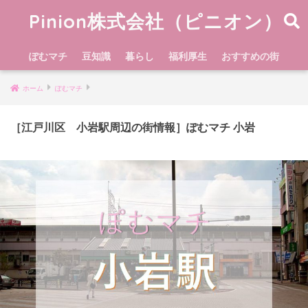
Pinion株式会社（ピニオン）
ぽむマチ
豆知識
暮らし
福利厚生
おすすめの街
ホーム
ぽむマチ
［江戸川区 小岩駅周辺の街情報］ぽむマチ 小岩