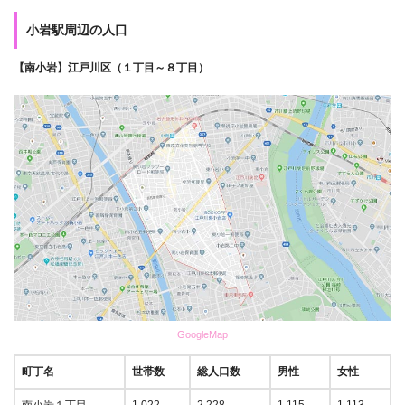
小岩駅周辺の人口
【南小岩】江戸川区（１丁目～８丁目）
GoogleMap
町丁名
世帯数
総人口数
男性
女性
南小岩１丁目
1,022
2,228
1,115
1,113