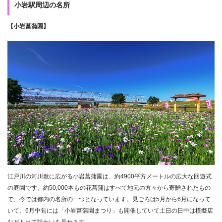
小岩駅周辺の名所
【小岩菖蒲園】
江戸川の河川敷に広がる小岩菖蒲園は、約4900平方メートルの広大な回遊式
の庭園です。約50,000本もの花菖蒲はすべて地元の方々から寄贈されたもの
で、今では都内の名所の一つとなっています。見ごろは5月から6月になって
いて、6月中旬には「小岩菖蒲園まつり」も開催していて土日の日中は模擬店