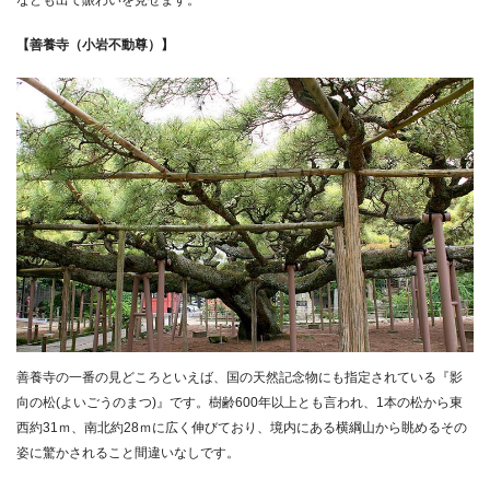
なども出て賑わいを見せます。
【善養寺（小岩不動尊）】
善養寺の一番の見どころといえば、国の天然記念物にも指定されている『影
向の松(よいごうのまつ)』です。樹齢600年以上とも言われ、1本の松から東
西約31ｍ、南北約28ｍに広く伸びており、境内にある横綱山から眺めるその
姿に驚かされること間違いなしです。