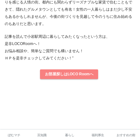
りを感じる人情の街。都内にも関わらずリーズナブルな家賃で住むこともで
きて、隠れたグルメタウンとしても有名！女性の一人暮らしはまだ少し不安
もあるかもしれませんが、今後の街づくりを見越して今のうちに住み始める
のもありだと思います。
記事を読んで小岩駅周辺に暮らしてみたくなったという方は、
是非LOCORoomへ！
お悩み相談や、簡単なご質問でも構いません！
ＨＰを是非チェックしてみてください！”
お部屋探しはLOCO Roomへ
ぽむマチ
豆知識
暮らし
福利厚生
おすすめの街